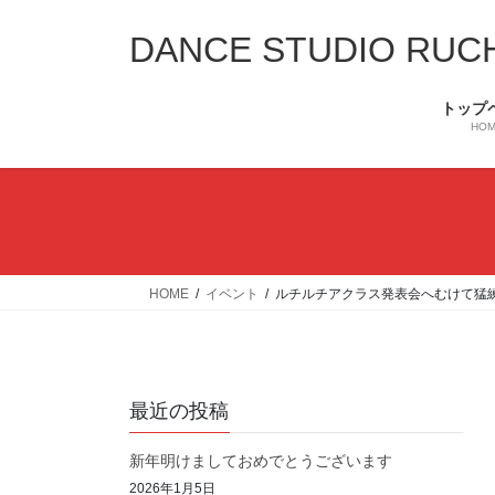
コ
ナ
ン
ビ
DANCE STUDIO RUC
テ
ゲ
ン
ー
トップ
ツ
シ
HO
へ
ョ
ス
ン
キ
に
ッ
移
プ
動
HOME
イベント
ルチルチアクラス発表会へむけて猛
最近の投稿
新年明けましておめでとうございます
2026年1月5日